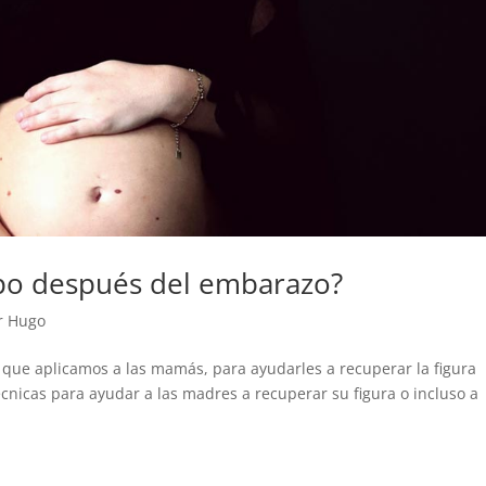
po después del embarazo?
r Hugo
ue aplicamos a las mamás, para ayudarles a recuperar la figura
técnicas para ayudar a las madres a recuperar su figura o incluso a