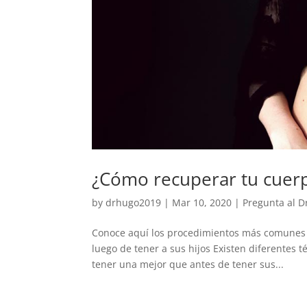
¿Cómo recuperar tu cuer
by
drhugo2019
|
Mar 10, 2020
|
Pregunta al D
Conoce aquí los procedimientos más comunes q
luego de tener a sus hijos Existen diferentes 
tener una mejor que antes de tener sus...