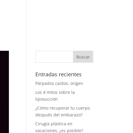
STICA
SIN CIRUGÍA
CITAS
BLOG
Buscar:
Entradas recientes
Párpados caídos, origen
Los 4 mitos sobre la
liposucción
¿Cómo recuperar tu cuerpo
después del embarazo?
Cirugía plástica en
vacaciones, ¿es posible?